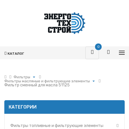
0
КАТАЛОГ
Фильтры
Фильтры масляные и фильтрующие элементы
Поршневая
Фильтр сменный для масла 51125
Фильтры топливные и фильтрующие элементы
Турбокомпрессоры
Фильтры воздушные и фильтрующие элементы
Запчасти Т-170
Фильтры масляные и фильтрующие элементы
Фильтры
КАТЕГОРИИ
Фильтры и фильтрующие элементы ММЗ
Гидромоторы
Фильтр УРАЛ
Гидрораспределители
Фильтры и фильтрующие элементы МАЗ
Фильтры топливные и фильтрующие элементы
Насосы