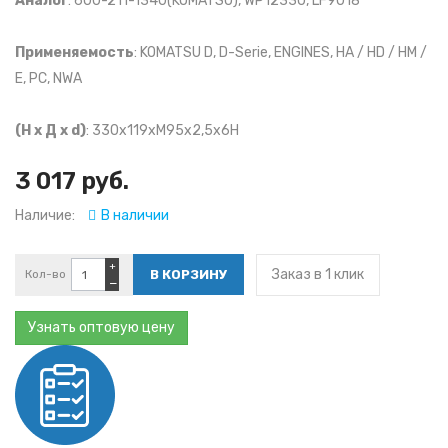
Аналог
: 600-211-1340(KOMATSU), WP12330, LF9018
Применяемость
: KOMATSU D, D-Serie, ENGINES, HA / HD / HM /
E, PC, NWA
(Н х Д х d)
: 330x119xM95x2,5x6H
3 017 руб.
Наличие:
В наличии
+
Заказ в 1 клик
Кол-во
−
Узнать оптовую цену