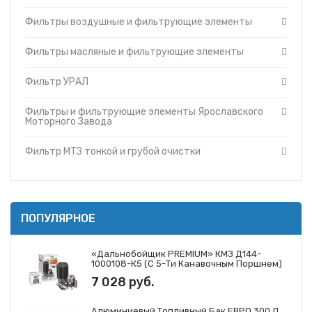
Фильтры и фильтрующие элементы Cummins
Топливные баки
Фильтры воздушные и фильтрующие элементы
Фильтры и фильтрующие элементы Ярославского
Запчасти ДЗ-98
Моторного Завода
Вкладыши
Фильтры и фильтрующие элементы ЗМЗ
Фильтры масляные и фильтрующие элементы
Утеплители капота
Фильтр МТЗ тонкой и грубой очистки
Фильтр УРАЛ
О компании
Фильтры и фильтрующие элементы ГАЗ
Прайс-листы
Фильтры и фильтрующие элементы Mann
Фильтры и фильтрующие элементы Ярославского
Доставка
Фильтры и фильтрующие элементы Iveco
Моторного Завода
Контакты
Фильтры и фильтрующие элементы JCB
Фильтр МТЗ тонкой и грубой очистки
ПОПУЛЯРНОЕ
«Дальнобойщик PREMIUM» КМЗ Д144-
1000108-К5 (с 5-Ти Канавочным Поршнем)
7 028 руб.
Алюминиевый Топливный Бак ЕВРО 300 Л.