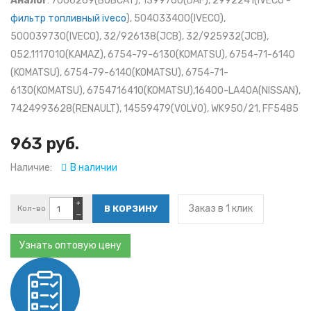
Аналог
: 7006269(BOBCAT), 1399760(DAF), 2992241(IVECO -
фильтр топливный iveco
), 504033400(IVECO),
500039730(IVECO), 32/926138(JCB), 32/925932(JCB),
052.1117010(KAMAZ), 6754-79-6130(KOMATSU), 6754-71-6140
(KOMATSU), 6754-79-6140(KOMATSU), 6754-71-
6130(KOMATSU), 6754716410(KOMATSU),16400-LA40A(NISSAN),
7424993628(RENAULT), 14559479(VOLVO), WK950/21, FF5485
963 руб.
Наличие:
В наличии
+
Заказ в 1 клик
Кол-во
−
Узнать оптовую цену