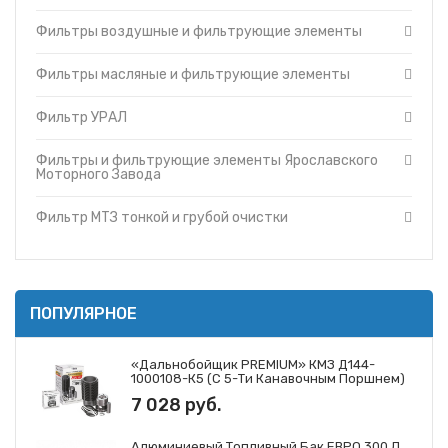
Фильтры и фильтрующие элементы Cummins
Топливные баки
Фильтры воздушные и фильтрующие элементы
Фильтры и фильтрующие элементы Ярославского
Запчасти ДЗ-98
Моторного Завода
Вкладыши
Фильтры и фильтрующие элементы ЗМЗ
Фильтры масляные и фильтрующие элементы
Утеплители капота
Фильтр МТЗ тонкой и грубой очистки
Фильтр УРАЛ
О компании
Фильтры и фильтрующие элементы ГАЗ
Прайс-листы
Фильтры и фильтрующие элементы Mann
Фильтры и фильтрующие элементы Ярославского
Доставка
Фильтры и фильтрующие элементы Iveco
Моторного Завода
Контакты
Фильтры и фильтрующие элементы JCB
Фильтр МТЗ тонкой и грубой очистки
ПОПУЛЯРНОЕ
«Дальнобойщик PREMIUM» КМЗ Д144-
1000108-К5 (с 5-Ти Канавочным Поршнем)
7 028 руб.
Алюминиевый Топливный Бак ЕВРО 300 Л.