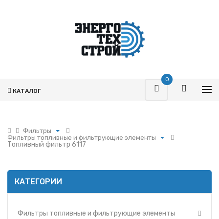
0
КАТАЛОГ
Фильтры
Фильтры топливные и фильтрующие элементы
Поршневая
Топливный фильтр 6117
Фильтры топливные и фильтрующие элементы
Турбокомпрессоры
Фильтры воздушные и фильтрующие элементы
Запчасти Т-170
Фильтры масляные и фильтрующие элементы
Фильтры
КАТЕГОРИИ
Фильтры и фильтрующие элементы ММЗ
Гидромоторы
Фильтр УРАЛ
Гидрораспределители
Фильтры и фильтрующие элементы МАЗ
Фильтры топливные и фильтрующие элементы
Насосы