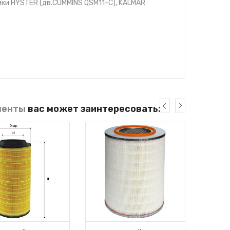
чики HYSTER (дв.CUMMINS QSM11-C), KALMAR
менты
вас может заинтересовать: