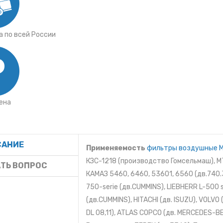
 по всей России
ена
САНИЕ
Применяемость
фильтры воздушные 
КЗС-1218 (производство Гомсельмаш), МТЗ
ТЬ ВОПРОС
КАМАЗ 5460, 6460, 53601, 6560 (дв.740.3
750-serie (дв.CUMMINS), LIEBHERR L-500 
(дв.CUMMINS), HITACHI (дв. ISUZU), VOLVO
DL 08,11), ATLAS COPCO (дв. MERCEDES-B