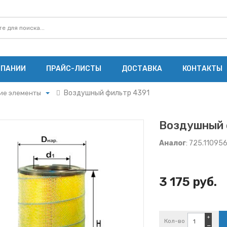
МПАНИИ
ПРАЙС-ЛИСТЫ
ДОСТАВКА
КОНТАКТЫ
Воздушный фильтр 4391
ие элементы
ие элементы
щие элементы
Воздушный 
е элементы
Аналог
: 725.11095
ты ММЗ
ты МАЗ
3 175 руб.
ты Cummins
ы Ярославского
ы ЗМЗ
+
Кол-во
−