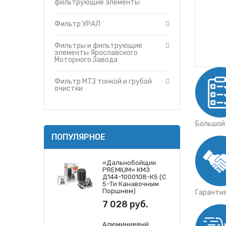
Фильтр МТЗ тонкой и грубой очис
фильтрующие элементы
Утеплители капота
Фильтры и фильтрующие элемент
О компании
Фильтр УРАЛ
Фильтры и фильтрующие элемен
Прайс-листы
Фильтры и фильтрующие элемент
Доставка
Фильтры и фильтрующие
Фильтры и фильтрующие элемент
элементы Ярославского
Контакты
Моторного Завода
Фильтр МТЗ тонкой и грубой
очистки
Большой
ПОПУЛЯРНОЕ
«Дальнобойщик
PREMIUM» КМЗ
Д144-1000108-К5 (с
5-Ти Канавочным
Поршнем)
Гаранти
7 028 руб.
Алюминиевый