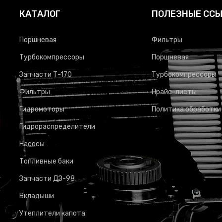
КАТАЛОГ
ПОЛЕЗНЫЕ СС
Поршневая
Фильтры
Турбокомпрессоры
Поршневая
Запчасти Т-170
Турбокомпрессоры
Фильтры
Прайс-листы
Гидромоторы
Политика обработки
Гидрораспределители
Насосы
Топливные баки
Запчасти ДЗ-98
Вкладыши
Утеплители капота