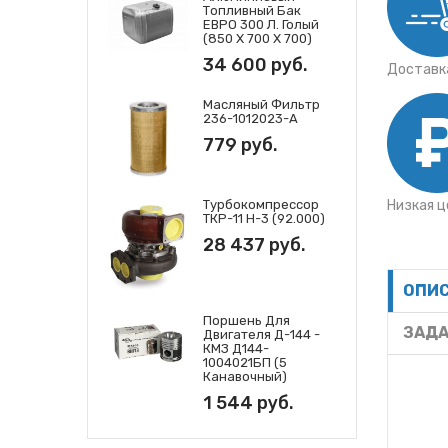
Топливный Бак
ЕВРО 300 Л. Голый
(850 Х 700 Х 700)
34 600 руб.
Доставка
Масляный Фильтр
236-1012023-А
779 руб.
Турбокомпрессор
Низкая ц
ТКР-11 Н-3 (92.000)
28 437 руб.
ОПИ
Поршень Для
ЗАДА
Двигателя Д-144 -
КМЗ Д144-
1004021БП (5
Канавочный)
1 544 руб.