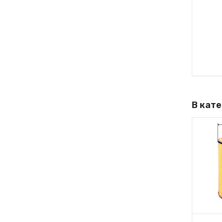
В кат