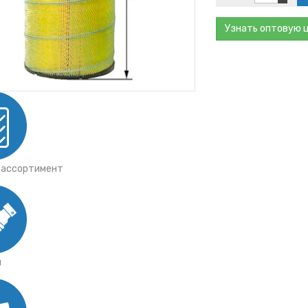
тки
ы ГАЗ
Узнать оптовую 
ты Mann
ы Iveco
ы JCB
 ассортимент
я