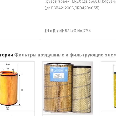
Грузов. тран.- TEREX (дв.3360), Погруз
(дв.DCB421200G,DRD4206055)
(Н х Д х d)
: 524x314x179,4
егории
Фильтры воздушные и фильтрующие эле