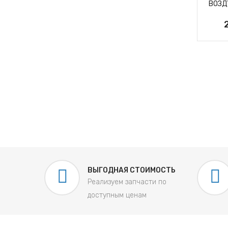
ВОЗДУШНЫЙ ФИЛЬТР
ВОЗД
4709M
1 077 руб.
ЭЛЕМЕНТ
ЛЬТРУЮЩИЙ
СТКИ ВОЗДУХА
ДФВ 5801
604 руб.
ВЫГОДНАЯ СТОИМОСТЬ
Реализуем запчасти по
доступным ценам