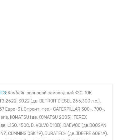
МТЗ
: Комбайн зерновой самоходный КЗС-10К,
 2522, 3022 (дв. DETROIT DIESEL 265,300 л.с.),
7 Евро-3), Строит. тех.- CATERPILLAR 300-, 700-,
serie, KOMATSU (дв. KOMATSU 2005), TEREX
 (дв. L150, 150C, D, VOLVO D10B), DAEWOO (дв.DOOSAN
ENZ, CUMMINS QSK 19), DURATECH (дв.JDEERE 6081A),