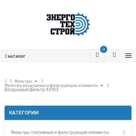
0
КАТАЛОГ
Фильтры
Фильтры воздушные и фильтрующие элементы
Поршневая
Воздушный фильтр 43103
Фильтры топливные и фильтрующие элементы
Турбокомпрессоры
Фильтры воздушные и фильтрующие элементы
Запчасти Т-170
Фильтры масляные и фильтрующие элементы
Фильтры
КАТЕГОРИИ
Фильтры и фильтрующие элементы ММЗ
Гидромоторы
Фильтр УРАЛ
Гидрораспределители
Фильтры и фильтрующие элементы МАЗ
Фильтры топливные и фильтрующие элементы
Насосы