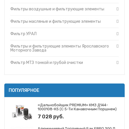
Фильтры и фильтрующие элементы Cummins
Топливные баки
Фильтры воздушные и фильтрующие элементы
Фильтры и фильтрующие элементы Ярославского
Запчасти ДЗ-98
Моторного Завода
Вкладыши
Фильтры и фильтрующие элементы ЗМЗ
Фильтры масляные и фильтрующие элементы
Утеплители капота
Фильтр МТЗ тонкой и грубой очистки
Фильтр УРАЛ
О компании
Фильтры и фильтрующие элементы ГАЗ
Прайс-листы
Фильтры и фильтрующие элементы Mann
Фильтры и фильтрующие элементы Ярославского
Доставка
Фильтры и фильтрующие элементы Iveco
Моторного Завода
Контакты
Фильтры и фильтрующие элементы JCB
Фильтр МТЗ тонкой и грубой очистки
ПОПУЛЯРНОЕ
«Дальнобойщик PREMIUM» КМЗ Д144-
1000108-К5 (с 5-Ти Канавочным Поршнем)
7 028 руб.
Алюминиевый Топливный Бак ЕВРО 300 Л.