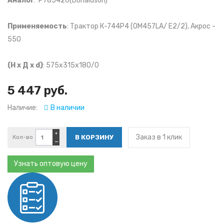
Аналог
: P785426(Donaldson)
Применяемость
: Трактор К-744P4 (OM457LA/ E2/2), Акрос -
550
(Н х Д х d)
: 575x315x180/0
5 447 руб.
Наличие:
В наличии
+
Заказ в 1 клик
Кол-во
−
Узнать оптовую цену