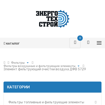
0
КАТАЛОГ
Фильтры
Фильтры воздушные и фильтрующие элементы
Поршневая
Элемент фильтрующий очистки воздуха ДФВ 5729
Фильтры топливные и фильтрующие элементы
Турбокомпрессоры
Фильтры воздушные и фильтрующие элементы
Запчасти Т-170
Фильтры масляные и фильтрующие элементы
Фильтры
КАТЕГОРИИ
Фильтры и фильтрующие элементы ММЗ
Гидромоторы
Фильтр УРАЛ
Гидрораспределители
Фильтры и фильтрующие элементы МАЗ
Фильтры топливные и фильтрующие элементы
Насосы