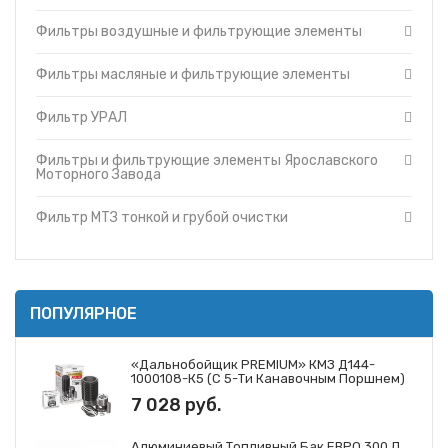
Фильтры и фильтрующие элементы Cummins
Топливные баки
Фильтры воздушные и фильтрующие элементы
Фильтры и фильтрующие элементы Ярославского
Запчасти ДЗ-98
Моторного Завода
Вкладыши
Фильтры и фильтрующие элементы ЗМЗ
Фильтры масляные и фильтрующие элементы
Утеплители капота
Фильтр МТЗ тонкой и грубой очистки
Фильтр УРАЛ
О компании
Фильтры и фильтрующие элементы ГАЗ
Прайс-листы
Фильтры и фильтрующие элементы Mann
Фильтры и фильтрующие элементы Ярославского
Доставка
Фильтры и фильтрующие элементы Iveco
Моторного Завода
Контакты
Фильтры и фильтрующие элементы JCB
Фильтр МТЗ тонкой и грубой очистки
ПОПУЛЯРНОЕ
«Дальнобойщик PREMIUM» КМЗ Д144-
1000108-К5 (с 5-Ти Канавочным Поршнем)
7 028 руб.
Алюминиевый Топливный Бак ЕВРО 300 Л.