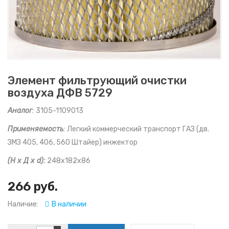
Элемент фильтрующий очистки
воздуха ДФВ 5729
Аналог
:
3105-1109013
Применяемость
:
Легкий коммерческий транспорт ГАЗ (дв.
ЗМЗ 405, 406, 560 Штайер) инжектор
(Н х Д х d):
248х182х86
266 руб.
Наличие:
В наличии