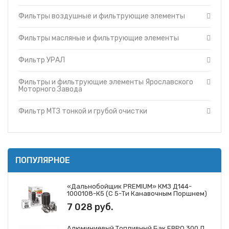
Фильтры и фильтрующие элементы Cummins
Топливные баки
Фильтры воздушные и фильтрующие элементы
Фильтры и фильтрующие элементы Ярославского
Запчасти ДЗ-98
Моторного Завода
Вкладыши
Фильтры и фильтрующие элементы ЗМЗ
Фильтры масляные и фильтрующие элементы
Утеплители капота
Фильтр МТЗ тонкой и грубой очистки
Фильтр УРАЛ
О компании
Фильтры и фильтрующие элементы ГАЗ
Прайс-листы
Фильтры и фильтрующие элементы Mann
Фильтры и фильтрующие элементы Ярославского
Доставка
Фильтры и фильтрующие элементы Iveco
Моторного Завода
Контакты
Фильтры и фильтрующие элементы JCB
Фильтр МТЗ тонкой и грубой очистки
ПОПУЛЯРНОЕ
«Дальнобойщик PREMIUM» КМЗ Д144-
1000108-К5 (с 5-Ти Канавочным Поршнем)
7 028 руб.
Алюминиевый Топливный Бак ЕВРО 300 Л.