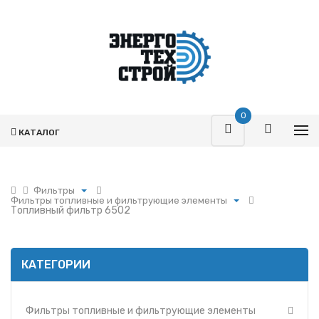
0
КАТАЛОГ
Фильтры
Фильтры топливные и фильтрующие элементы
Поршневая
Топливный фильтр 6502
Фильтры топливные и фильтрующие элементы
Турбокомпрессоры
Фильтры воздушные и фильтрующие элементы
Запчасти Т-170
Фильтры масляные и фильтрующие элементы
Фильтры
КАТЕГОРИИ
Фильтры и фильтрующие элементы ММЗ
Гидромоторы
Фильтр УРАЛ
Гидрораспределители
Фильтры и фильтрующие элементы МАЗ
Фильтры топливные и фильтрующие элементы
Насосы