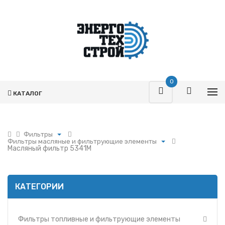
0
КАТАЛОГ
Фильтры
Фильтры масляные и фильтрующие элементы
Поршневая
Масляный фильтр 5341M
Фильтры топливные и фильтрующие элементы
Турбокомпрессоры
Фильтры воздушные и фильтрующие элементы
Запчасти Т-170
Фильтры масляные и фильтрующие элементы
Фильтры
КАТЕГОРИИ
Фильтры и фильтрующие элементы ММЗ
Гидромоторы
Фильтр УРАЛ
Гидрораспределители
Фильтры и фильтрующие элементы МАЗ
Фильтры топливные и фильтрующие элементы
Насосы