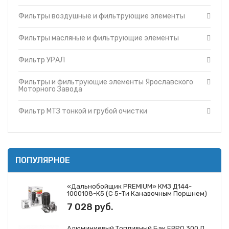
Фильтры и фильтрующие элементы Cummins
Топливные баки
Фильтры воздушные и фильтрующие элементы
Фильтры и фильтрующие элементы Ярославского
Запчасти ДЗ-98
Моторного Завода
Вкладыши
Фильтры и фильтрующие элементы ЗМЗ
Фильтры масляные и фильтрующие элементы
Утеплители капота
Фильтр МТЗ тонкой и грубой очистки
Фильтр УРАЛ
О компании
Фильтры и фильтрующие элементы ГАЗ
Прайс-листы
Фильтры и фильтрующие элементы Mann
Фильтры и фильтрующие элементы Ярославского
Доставка
Фильтры и фильтрующие элементы Iveco
Моторного Завода
Контакты
Фильтры и фильтрующие элементы JCB
Фильтр МТЗ тонкой и грубой очистки
ПОПУЛЯРНОЕ
«Дальнобойщик PREMIUM» КМЗ Д144-
1000108-К5 (с 5-Ти Канавочным Поршнем)
7 028 руб.
Алюминиевый Топливный Бак ЕВРО 300 Л.