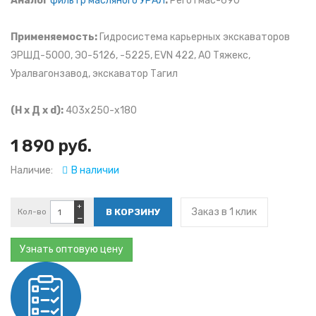
Аналог
фильтр масляного УРАЛ
:
Реготмас-690
Применяемость:
Гидросистема карьерных экскаваторов
ЭРШД-5000, ЭО-5126, -5225, EVN 422, АО Тяжекс,
Уралвагонзавод, экскаватор Тагил
(Н х Д х d):
403x250-x180
1 890 руб.
Наличие:
В наличии
+
Заказ в 1 клик
Кол-во
−
Узнать оптовую цену