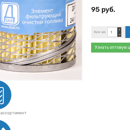
тки
ы ГАЗ
95 руб.
ты Mann
ы Iveco
ы JCB
+
Кол-во
−
Узнать оптовую 
 ассортимент