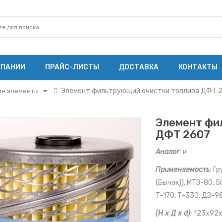
МПАНИИ
ПРАЙС-ЛИСТЫ
ДОСТАВКА
КОНТАКТЫ
Элемент фильтрующий очистки топлива ДФТ 
ие элементы
ие элементы
щие элементы
Элемент фи
е элементы
ДФТ 2607
ты ММЗ
Аналог
:
и
ты МАЗ
Применяемость
:
Гр
ты Cummins
(Бычок)), МТЗ-80, 
ы Ярославского
Т-170, Т-330, ДЗ-98
ы ЗМЗ
(Н х Д х d)
:
123х92х