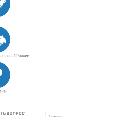
я
 по всей России
ена
ТЬ ВОПРОС