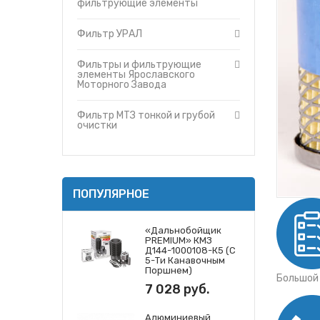
Фильтр МТЗ тонкой и грубой очис
фильтрующие элементы
Утеплители капота
Фильтры и фильтрующие элемент
О компании
Фильтр УРАЛ
Фильтры и фильтрующие элемен
Прайс-листы
Фильтры и фильтрующие элемент
Доставка
Фильтры и фильтрующие
Фильтры и фильтрующие элемент
элементы Ярославского
Контакты
Моторного Завода
Фильтр МТЗ тонкой и грубой
очистки
ПОПУЛЯРНОЕ
«Дальнобойщик
PREMIUM» КМЗ
Д144-1000108-К5 (с
5-Ти Канавочным
Поршнем)
Большой
7 028 руб.
Алюминиевый