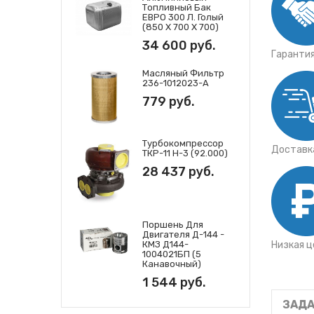
Топливный Бак
ЕВРО 300 Л. Голый
(850 Х 700 Х 700)
34 600 руб.
Гаранти
Масляный Фильтр
236-1012023-А
779 руб.
Турбокомпрессор
Доставка
ТКР-11 Н-3 (92.000)
28 437 руб.
Поршень Для
Двигателя Д-144 -
Низкая ц
КМЗ Д144-
1004021БП (5
Канавочный)
1 544 руб.
ЗАДА